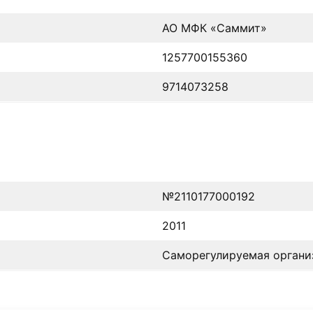
АО МФК «Саммит»
1257700155360
9714073258
№2110177000192
2011
Саморегулируемая органи