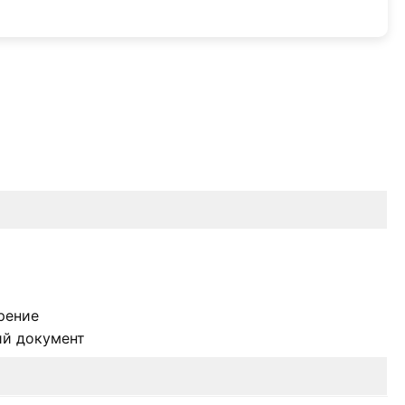
рение
й документ