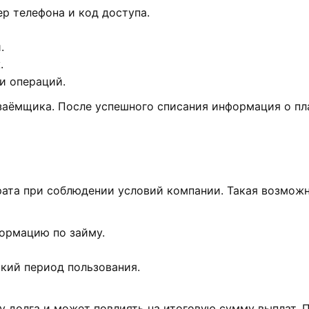
ер телефона и код доступа.
.
.
и операций.
 заёмщика. После успешного списания информация о пл
ата при соблюдении условий компании. Такая возможно
формацию по займу.
кий период пользования.
ту долга и может повлиять на итоговую сумму выплат.