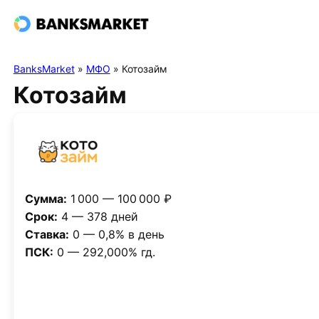
BanksMarket
»
МФО
»
Котозайм
Котозайм
Сумма:
1 000 — 100 000 ₽
Срок:
4 — 378 дней
Ставка:
0 — 0,8% в день
ПСК:
0 — 292,000% гд.
Получить деньги