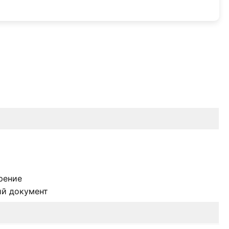
рение
й документ