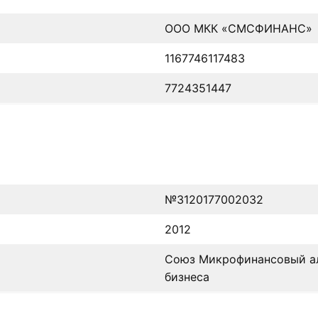
ООО МКК «СМСФИНАНС»
1167746117483
7724351447
№3120177002032
2012
Союз Микрофинансовый ал
бизнеса