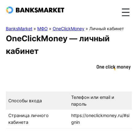
BanksMarket
»
МФО
»
OneClickMoney
»
Личный кабинет
OneClickMoney — личный
кабинет
Перейти на сайт
Телефон или email и
Способы входа
пароль
Страница личного
https://oneclickmoney.ru/#si
кабинета
gnin