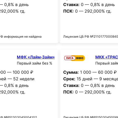
— 0,8% в день
Ставка:
0 — 0,8% в день
92,000% гд.
ПСК:
0 — 292,000% гд.
Получить деньги
Получить деньг
РФ информация не найдена
Лицензия ЦБ РФ №211017700084
МФК «Лайм‑Займ»
МКК «ТРА
Первый займ без %
Первый зай
00 — 100 000 ₽
Сумма:
1 000 — 60 000 ₽
ней — 52 недели
Срок:
15 дней — 9 месяц
— 0,8% в день
Ставка:
0 — 0,8% в день
92,000% гд.
ПСК:
0 — 292,000% гд.
Получить деньги
Получить деньг
 РФ №651303045004102
Лицензия ЦБ РФ №651503045006