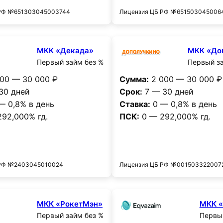
 РФ №651303045003744
Лицензия ЦБ РФ №651503045006
МКК «Декада»
МКК «До
Первый займ без %
Первый за
00 — 30 000 ₽
Сумма:
2 000 — 30 000 ₽
30 дней
Срок:
7 — 30 дней
— 0,8% в день
Ставка:
0 — 0,8% в день
92,000% гд.
ПСК:
0 — 292,000% гд.
Получить деньги
Получить деньг
 РФ №2403045010024
Лицензия ЦБ РФ №001503322007
МКК «РокетМэн»
МКК «
Первый займ без %
Первый