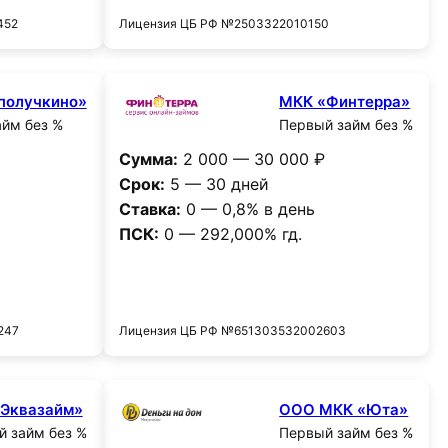
452
Лицензия ЦБ РФ №2503322010150
получкино»
МКК «Финтерра»
йм без %
Первый займ без %
Сумма:
2 000 — 30 000 ₽
Срок:
5 — 30 дней
Ставка:
0 — 0,8% в день
ПСК:
0 — 292,000% гд.
и
Получить деньги
247
Лицензия ЦБ РФ №651303532002603
Эквазайм»
ООО МКК «Юта»
 займ без %
Первый займ без %