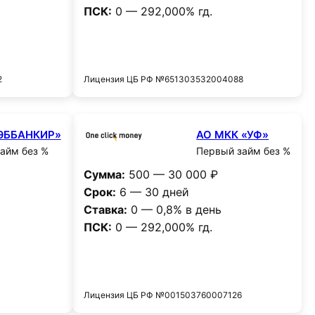
ПСК:
0 — 292,000% гд.
и
Получить деньги
2
Лицензия ЦБ РФ №651303532004088
ЭББАНКИР»
АО МКК «УФ»
айм без %
Первый займ без %
Сумма:
500 — 30 000 ₽
Срок:
6 — 30 дней
Ставка:
0 — 0,8% в день
ПСК:
0 — 292,000% гд.
и
Получить деньги
Лицензия ЦБ РФ №001503760007126