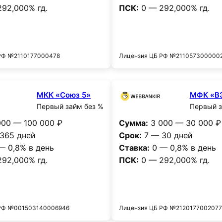
92,000% гд.
ПСК:
0 — 292,000% гд.
Получить деньги
Получить деньг
РФ №2110177000478
Лицензия ЦБ РФ №211057300000
МКК «Союз 5»
МФК «В
Первый займ без %
Первый з
00 — 100 000 ₽
Сумма:
3 000 — 30 000 ₽
365 дней
Срок:
7 — 30 дней
— 0,8% в день
Ставка:
0 — 0,8% в день
92,000% гд.
ПСК:
0 — 292,000% гд.
Получить деньги
Получить деньг
 РФ №001503140006946
Лицензия ЦБ РФ №2120177002077