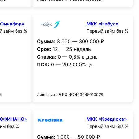
«Финафор»
МКК «Небус»
 займ без %
Первый займ без %
Сумма:
3 000 — 300 000 ₽
Срок:
12 — 25 недель
Ставка:
0 — 0,8% в день
ПСК:
0 — 292,000% гд.
и
Получить деньги
5
Лицензия ЦБ РФ №2403045010028
МСФИНАНС»
МКК «Кредиска»
йм без %
Первый займ без %
Сумма:
1 000 — 50 000 ₽