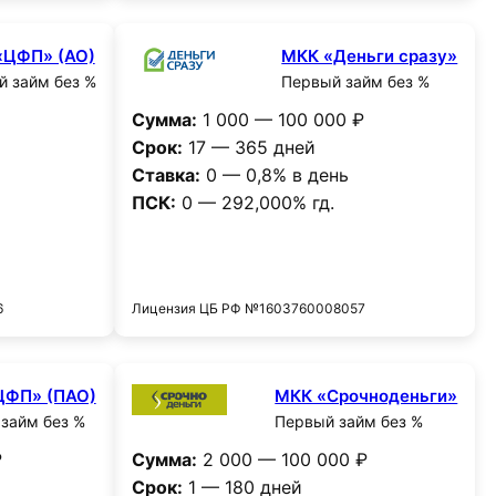
«ЦФП» (АО)
МКК «Деньги сразу»
 займ без %
Первый займ без %
Сумма:
1 000 — 100 000 ₽
Срок:
17 — 365 дней
Ставка:
0 — 0,8% в день
ПСК:
0 — 292,000% гд.
и
Получить деньги
6
Лицензия ЦБ РФ №1603760008057
ЦФП» (ПАО)
МКК «Срочноденьги»
займ без %
Первый займ без %
₽
Сумма:
2 000 — 100 000 ₽
Срок:
1 — 180 дней