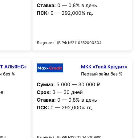
Ставка:
0 — 0,8% в день
ПСК:
0 — 292,000% гд.
и
Получить деньги
0
Лицензия ЦБ РФ №2110552000304
СТ АЛЬЯНС»
МКК «Твой.Кредит»
м без %
Первый займ без %
Сумма:
5 000 — 30 000 ₽
ев
Срок:
3 — 30 дней
Ставка:
0 — 0,8% в день
ПСК:
0 — 292,000% гд.
и
Получить деньги
603
Лицензия ЦБ РФ №2303045009991