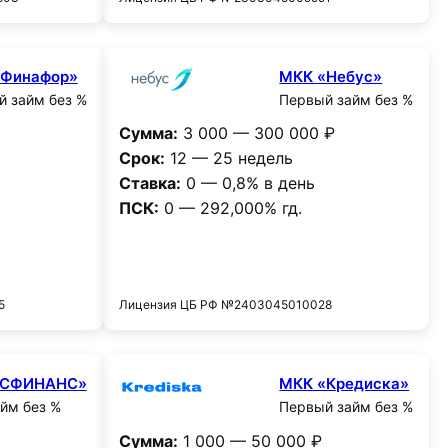
«Финафор»
МКК «Небус»
 займ без %
Первый займ без %
Сумма:
3 000 — 300 000 ₽
Срок:
12 — 25 недель
Ставка:
0 — 0,8% в день
ПСК:
0 — 292,000% гд.
и
Получить деньги
5
Лицензия ЦБ РФ №2403045010028
МСФИНАНС»
МКК «Кредиска»
йм без %
Первый займ без %
Сумма:
1 000 — 50 000 ₽