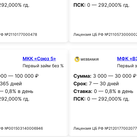
92,000% гд.
ПСК:
0 — 292,000% гд.
Получить деньги
Получить деньг
РФ №2110177000478
Лицензия ЦБ РФ №211057300000
МКК «Союз 5»
МФК «В
Первый займ без %
Первый з
00 — 100 000 ₽
Сумма:
3 000 — 30 000 ₽
365 дней
Срок:
7 — 30 дней
— 0,8% в день
Ставка:
0 — 0,8% в день
92,000% гд.
ПСК:
0 — 292,000% гд.
Получить деньги
Получить деньг
 РФ №001503140006946
Лицензия ЦБ РФ №2120177002077