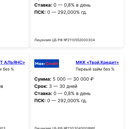
Ставка:
0 — 0,8% в день
ПСК:
0 — 292,000% гд.
и
Получить деньги
0
Лицензия ЦБ РФ №2110552000304
СТ АЛЬЯНС»
МКК «Твой.Кредит»
м без %
Первый займ без %
Сумма:
5 000 — 30 000 ₽
ев
Срок:
3 — 30 дней
Ставка:
0 — 0,8% в день
ПСК:
0 — 292,000% гд.
и
Получить деньги
603
Лицензия ЦБ РФ №2303045009991