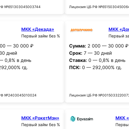
 РФ №651303045003744
Лицензия ЦБ РФ №651503045006
МКК «Декада»
МКК «До
Первый займ без %
Первый за
00 — 30 000 ₽
Сумма:
2 000 — 30 000 ₽
30 дней
Срок:
7 — 30 дней
— 0,8% в день
Ставка:
0 — 0,8% в день
92,000% гд.
ПСК:
0 — 292,000% гд.
Получить деньги
Получить деньг
 РФ №2403045010024
Лицензия ЦБ РФ №001503322007
МКК «РокетМэн»
МКК «
Первый займ без %
Первый