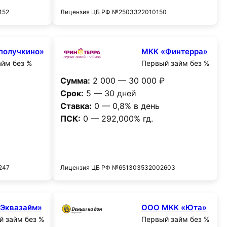
452
Лицензия ЦБ РФ №2503322010150
получкино»
МКК «Финтерра»
йм без %
Первый займ без %
Сумма:
2 000 — 30 000 ₽
Срок:
5 — 30 дней
Ставка:
0 — 0,8% в день
ПСК:
0 — 292,000% гд.
и
Получить деньги
247
Лицензия ЦБ РФ №651303532002603
Эквазайм»
ООО МКК «Юта»
 займ без %
Первый займ без %