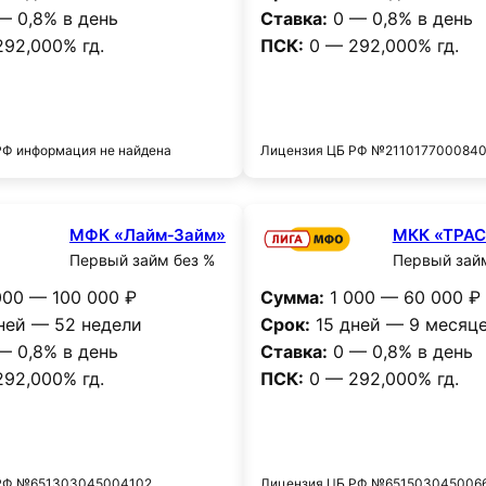
— 0,8% в день
Ставка:
0 — 0,8% в день
92,000% гд.
ПСК:
0 — 292,000% гд.
Получить деньги
Получить деньг
РФ информация не найдена
Лицензия ЦБ РФ №211017700084
МФК «Лайм‑Займ»
МКК «ТРА
Первый займ без %
Первый зай
00 — 100 000 ₽
Сумма:
1 000 — 60 000 ₽
ней — 52 недели
Срок:
15 дней — 9 месяц
— 0,8% в день
Ставка:
0 — 0,8% в день
92,000% гд.
ПСК:
0 — 292,000% гд.
Получить деньги
Получить деньг
 РФ №651303045004102
Лицензия ЦБ РФ №651503045006