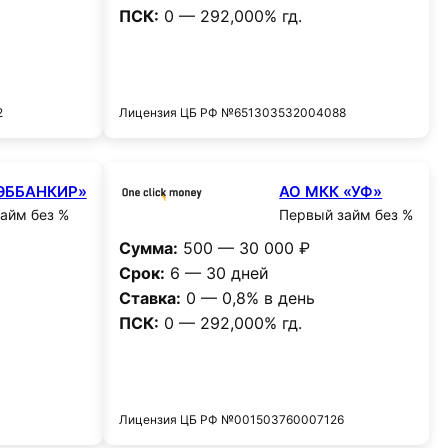
ПСК:
0 — 292,000% гд.
и
Получить деньги
2
Лицензия ЦБ РФ №651303532004088
ЭББАНКИР»
АО МКК «УФ»
айм без %
Первый займ без %
Сумма:
500 — 30 000 ₽
Срок:
6 — 30 дней
Ставка:
0 — 0,8% в день
ПСК:
0 — 292,000% гд.
и
Получить деньги
Лицензия ЦБ РФ №001503760007126