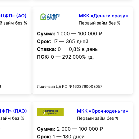
«ЦФП» (АО)
МКК «Деньги сразу»
 займ без %
Первый займ без %
Сумма:
1 000 — 100 000 ₽
Срок:
17 — 365 дней
Ставка:
0 — 0,8% в день
ПСК:
0 — 292,000% гд.
и
Получить деньги
6
Лицензия ЦБ РФ №1603760008057
ЦФП» (ПАО)
МКК «Срочноденьги»
займ без %
Первый займ без %
₽
Сумма:
2 000 — 100 000 ₽
Срок:
1 — 180 дней